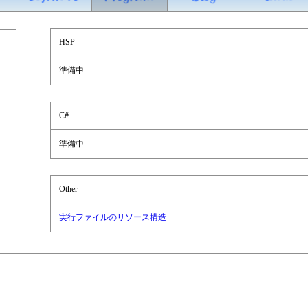
HSP
準備中
C#
準備中
Other
実行ファイルのリソース構造